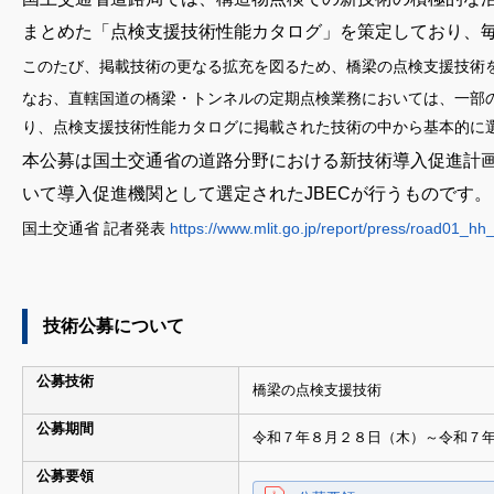
まとめた「点検支援技術性能カタログ」を策定しており、
このたび、掲載技術の更なる拡充を図るため、橋梁の点検支援技術
なお、直轄国道の橋梁・トンネルの定期点検業務においては、一部
り、点検支援技術性能カタログに掲載された技術の中から基本的に
本公募は国土交通省の道路分野における新技術導入促進計
いて導入促進機関として選定されたJBECが行うものです。
国土交通省 記者発表
https://www.mlit.go.jp/report/press/road01_h
技術公募について
公募技術
橋梁の点検支援技術
公募期間
令和７年８月２８日（木）～令和７
公募要領