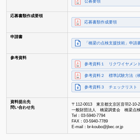
公募要領
応募書類作成要領
応募書類作成要領
申請書
「橋梁の点検支援技術」申請
参考資料
参考資料１ リクワイヤメン
参考資料２ 標準試験方法（
参考資料３ チェックリスト
資料提出先
〒112-0013 東京都文京区音羽2-10-2
問い合わせ先
一般財団法人 橋梁調査会 橋梁点
Tel：03-5940-7794
FAX：03-5940-7789
E-mail：br-koubo@jbec.or.jp