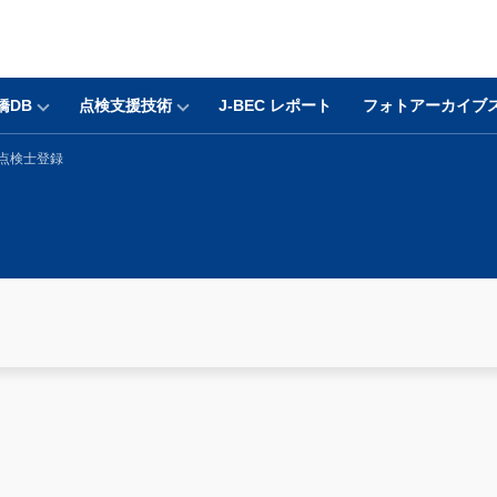
橋DB
点検支援技術
J-BEC レポート
フォトアーカイブ
点検士登録