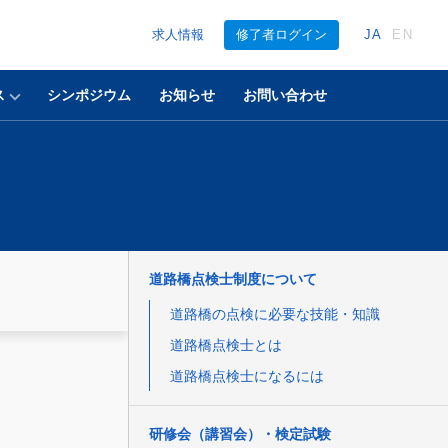
求人情報
修了者ログイン
JA
EN
ス
シンポジウム
お知らせ
お問い合わせ
道路橋点検士制度について
道路橋の点検に必要な技能・知識
道路橋点検士とは
道路橋点検士になるには
研修会（講習会）・検定試験