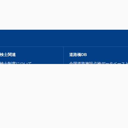
検士関連
道路橋DB
検士制度について
全国道路施設点検データベース
講習会）・検定試験
利活用促進に向けた提言
検士・点検士補 登録申込
蓄積されるデータの内容
検士情報サイト
データ登録支援
ーカイブス
シンポジウム
ャラリー