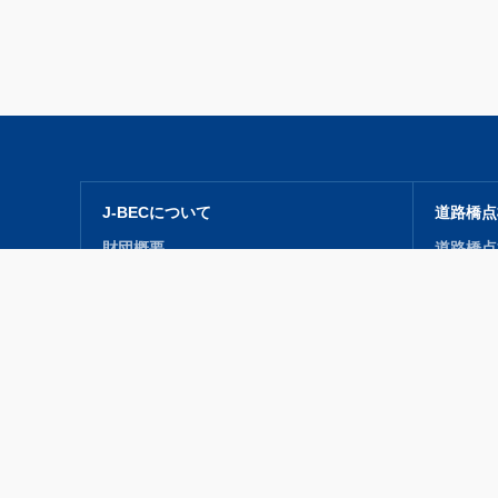
J-BECについて
道路橋点
財団概要
道路橋点
事業紹介
研修会（
開発・収集・普及
道路橋点
賛助会員
道路橋点
関連リンク
J-BEC レポート
フォトア
フォトギ