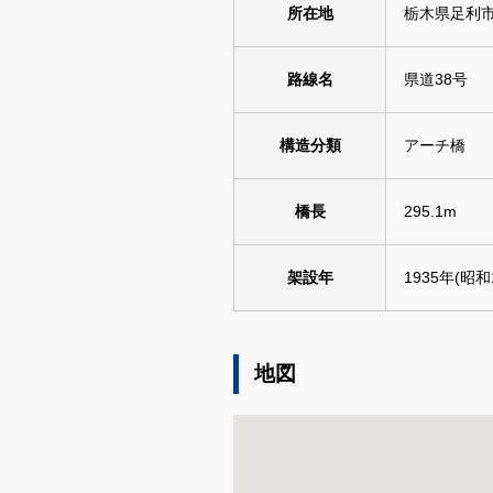
所在地
栃木県足利
路線名
県道38号
構造分類
アーチ橋
橋長
295.1m
架設年
1935年(昭和
地図