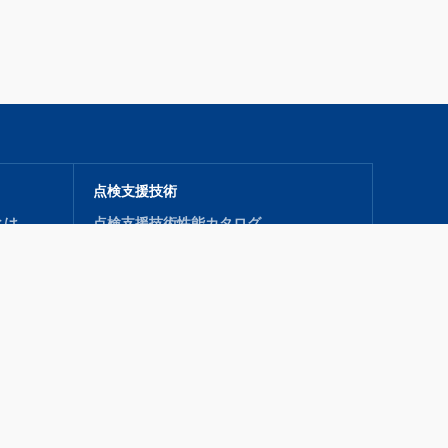
点検支援技術
とは
点検支援技術性能カタログ
導入促進機関
技術公募
お知らせ