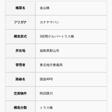
橋梁名
金山橋
フリガナ
カナヤマバシ
構造形式
3径間ゲルバートラス橋
所在地
福島県郡山市
管理者
東北地方整備局
路線名
国道49号
交差物件
阿武隈川
構造分類
トラス橋