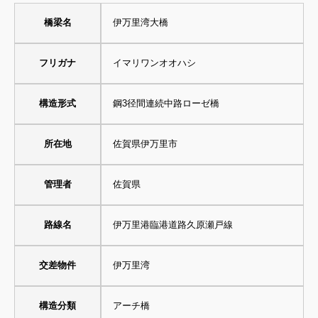
橋梁名
伊万里湾大橋
フリガナ
イマリワンオオハシ
構造形式
鋼3径間連続中路ローゼ橋
所在地
佐賀県伊万里市
管理者
佐賀県
路線名
伊万里港臨港道路久原瀬戸線
交差物件
伊万里湾
構造分類
アーチ橋