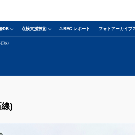
橋DB
点検支援技術
J-BEC レポート
フォトアーカイブ
石線)
線)