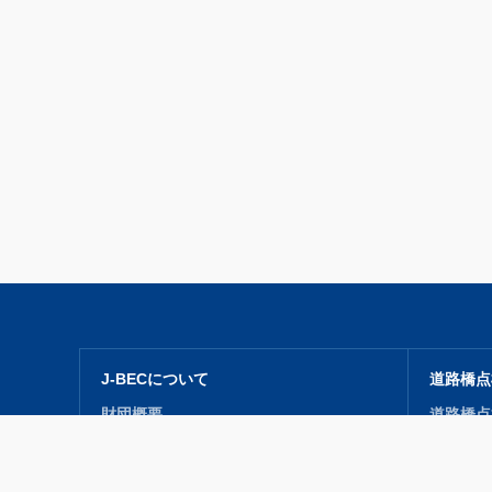
J-BECについて
道路橋点
財団概要
道路橋点
事業紹介
研修会（
開発・収集・普及
道路橋点