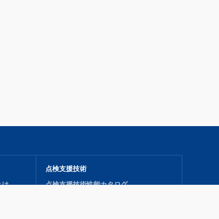
点検支援技術
とは
点検支援技術性能カタログ
導入促進機関
技術公募