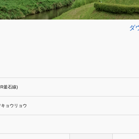
ダ
JR釜石線)
ワキョウリョウ