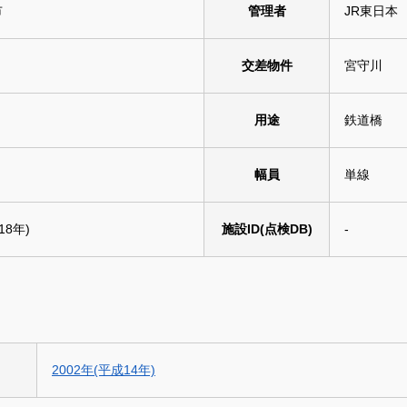
市
管理者
JR東日本
交差物件
宮守川
用途
鉄道橋
幅員
単線
18年)
施設ID(点検DB)
-
2002年(平成14年)