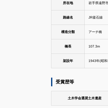
所在地
岩手県遠野
路線名
JR釜石線
構造分類
アーチ橋
橋長
107.3m
架設年
1943年(昭和
受賞歴等
土木学会選奨土木遺産