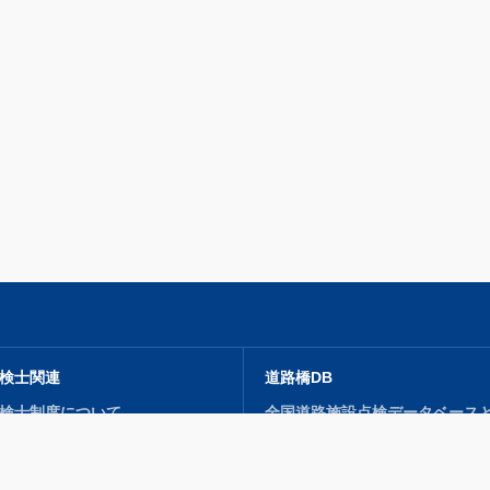
検士関連
道路橋DB
検士制度について
全国道路施設点検データベース
講習会）・検定試験
利活用促進に向けた提言
検士・点検士補 登録申込
蓄積されるデータの内容