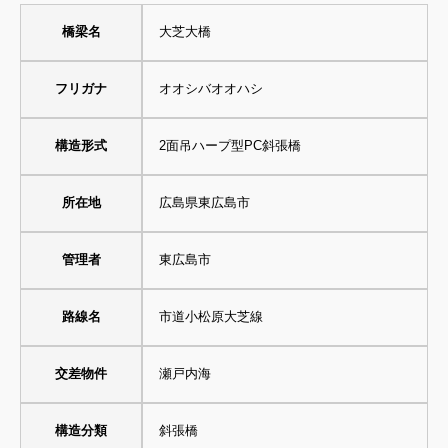
橋梁名
大芝大橋
フリガナ
オオシバオオハシ
構造形式
2面吊ハープ型PC斜張橋
所在地
広島県東広島市
管理者
東広島市
路線名
市道小松原大芝線
交差物件
瀬戸内海
構造分類
斜張橋