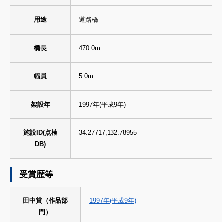
用途
道路橋
橋長
470.0m
幅員
5.0m
架設年
1997年(平成9年)
施設ID(点検
34.27717,132.78955
DB)
受賞歴等
田中賞（作品部
1997年(平成9年)
門）