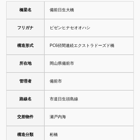
橋梁名
備前日生大橋
フリガナ
ビゼンヒナセオオハシ
構造形式
PC6径間連続エクストラドーズド橋
所在地
岡山県備前市
管理者
備前市
路線名
市道日生頭島線
交差物件
瀬戸内海
構造分類
桁橋