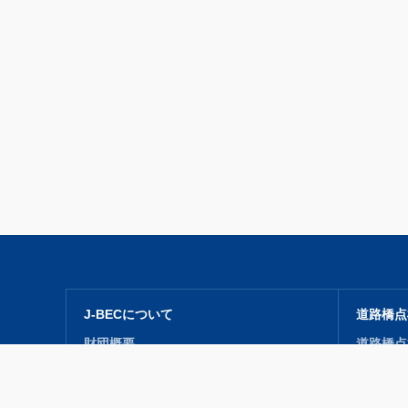
J-BECについて
道路橋点
財団概要
道路橋点
事業紹介
研修会（
開発・収集・普及
道路橋点