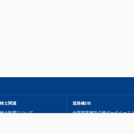
検士関連
道路橋DB
検士制度について
全国道路施設点検データベース
講習会）・検定試験
利活用促進に向けた提言
検士・点検士補 登録申込
蓄積されるデータの内容