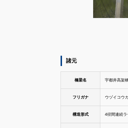
ダウンロード
諸元
橋梁名
宇都井高架
フリガナ
ウヅイコウ
構造形式
4径間連続ラ