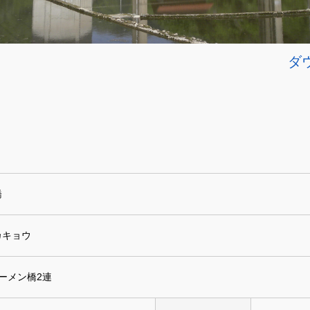
ダ
橋
カキョウ
ーメン橋2連