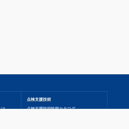
点検支援技術
とは
点検支援技術性能カタログ
導入促進機関
技術公募