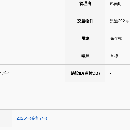
町
管理者
邑南町
交差物件
県道292号
用途
保存橋
幅員
単線
47年)
施設ID(点検DB)
-
2025年(令和7年)