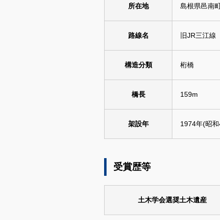
所在地
島根県邑南
路線名
旧JR三江線
構造分類
桁橋
橋長
159m
架設年
1974年(昭和
受賞歴等
土木学会選奨土木遺産