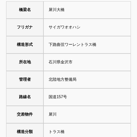
橋梁名
犀川大橋
フリガナ
サイガワオオハシ
構造形式
下路曲弦ワーレントラス橋
所在地
石川県金沢市
管理者
北陸地方整備局
路線名
国道157号
交差物件
犀川
構造分類
トラス橋