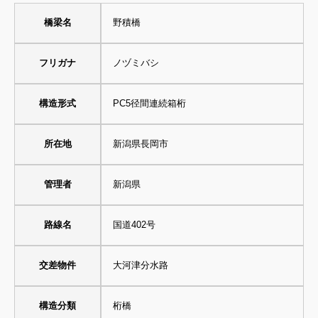
橋梁名
野積橋
フリガナ
ノヅミバシ
構造形式
PC5径間連続箱桁
所在地
新潟県長岡市
管理者
新潟県
路線名
国道402号
交差物件
大河津分水路
構造分類
桁橋