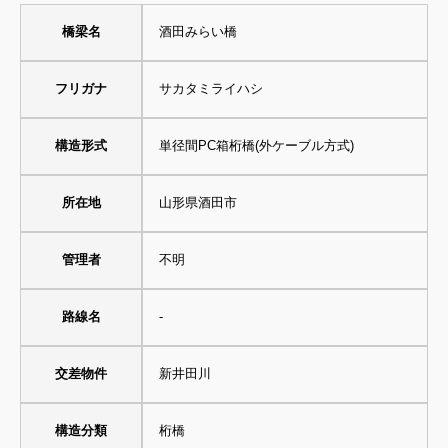
橋梁名
酒田みらい橋
フリガナ
サカタミライハシ
構造形式
単径間PC箱桁橋(外ケーブル方式)
所在地
山形県酒田市
管理者
不明
路線名
-
交差物件
新井田川
構造分類
桁橋