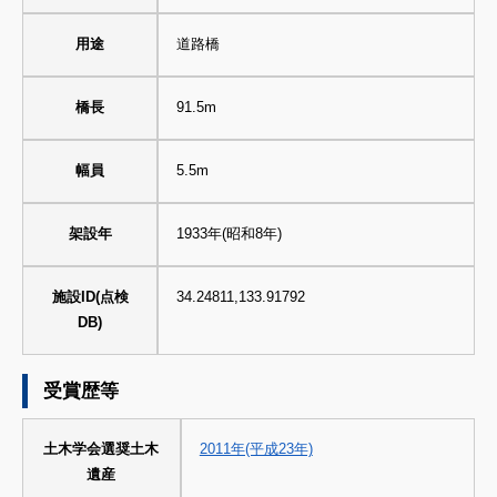
用途
道路橋
橋長
91.5m
幅員
5.5m
架設年
1933年(昭和8年)
施設ID(点検
34.24811,133.91792
DB)
受賞歴等
土木学会選奨土木
2011年(平成23年)
遺産