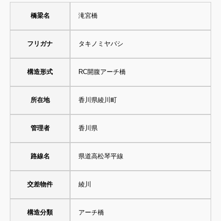
橋梁名
滝宮橋
フリガナ
タキノミヤバシ
構造形式
RC開腹アーチ橋
所在地
香川県綾川町
管理者
香川県
路線名
県道高松琴平線
交差物件
綾川
構造分類
アーチ橋