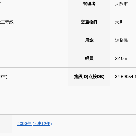
市
管理者
大阪市
天王寺線
交差物件
大川
用途
道路橋
幅員
22.0m
9年)
施設ID(点検DB)
34.69054,
2000年(平成12年)