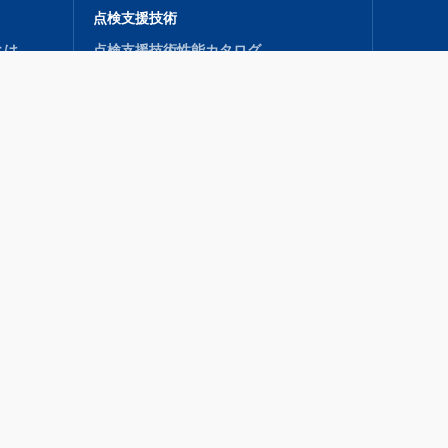
点検支援技術
とは
点検支援技術性能カタログ
導入促進機関
技術公募
お知らせ
.