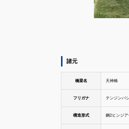
ダウンロード
諸元
橋梁名
天神橋
フリガナ
テンジンバ
構造形式
鋼2ヒンジア