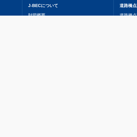
J-BECについて
道路橋点
財団概要
道路橋点
事業紹介
研修会（
開発・収集・普及
道路橋点
賛助会員
道路橋点
関連リンク
J-BEC レポート
フォトア
フォトギ
フォトコ
お問い合わせ