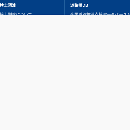
検士関連
道路橋DB
検士制度について
全国道路施設点検データベース
講習会）・検定試験
利活用促進に向けた提言
検士・点検士補 登録申込
蓄積されるデータの内容
検士情報サイト
データ登録支援
ーカイブス
シンポジウム
ャラリー
ンテスト
Copyright © Japan Bridge Engineering Center.
All rights reserved