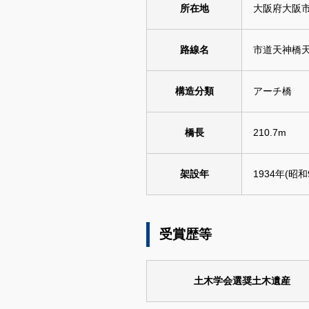
所在地
大阪府大阪
路線名
市道天神橋
構造分類
アーチ橋
橋長
210.7m
架設年
1934年(昭和
受賞歴等
土木学会選奨土木遺産