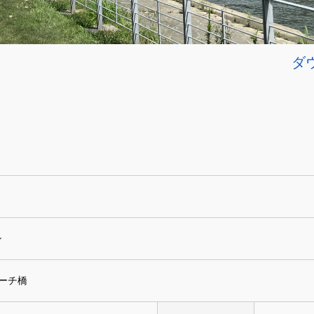
ダ
シ
ーチ橋